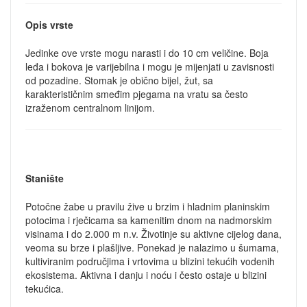
Opis vrste
Jedinke ove vrste mogu narasti i do 10 cm veličine. Boja
leđa i bokova je varijebilna i mogu je mijenjati u zavisnosti
od pozadine. Stomak je obično bijel, žut, sa
karakterističnim smeđim pjegama na vratu sa često
izraženom centralnom linijom.
Stanište
Potočne žabe u pravilu žive u brzim i hladnim planinskim
potocima i rječicama sa kamenitim dnom na nadmorskim
visinama i do 2.000 m n.v. Životinje su aktivne cijelog dana,
veoma su brze i plašljive. Ponekad je nalazimo u šumama,
kultiviranim područjima i vrtovima u blizini tekućih vodenih
ekosistema. Aktivna i danju i noću i često ostaje u blizini
tekućica.