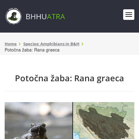
Home
Species: Amphibians in B&H
Potočna žaba: Rana graeca
Potočna žaba: Rana graeca