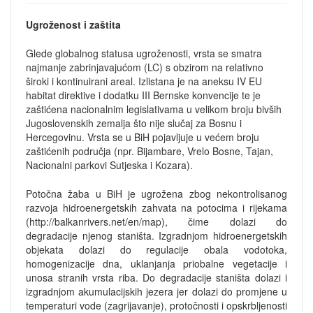
Ugroženost i zaštita
Glede globalnog statusa ugroženosti, vrsta se smatra
najmanje zabrinjavajućom (LC) s obzirom na relativno
široki i kontinuirani areal. Izlistana je na aneksu IV EU
habitat direktive i dodatku III Bernske konvencije te je
zaštićena nacionalnim legislativama u velikom broju bivših
Jugoslovenskih zemalja što nije slučaj za Bosnu i
Hercegovinu. Vrsta se u BiH pojavljuje u većem broju
zaštićenih područja (npr. Bijambare, Vrelo Bosne, Tajan,
Nacionalni parkovi Sutjeska i Kozara).
Potočna žaba u BiH je ugrožena zbog nekontrolisanog
razvoja hidroenergetskih zahvata na potocima i rijekama
(http://balkanrivers.net/en/map), čime dolazi do
degradacije njenog staništa. Izgradnjom hidroenergetskih
objekata dolazi do regulacije obala vodotoka,
homogenizacije dna, uklanjanja priobalne vegetacije i
unosa stranih vrsta riba. Do degradacije staništa dolazi i
izgradnjom akumulacijskih jezera jer dolazi do promjene u
temperaturi vode (zagrijavanje), protočnosti i opskrbljenosti