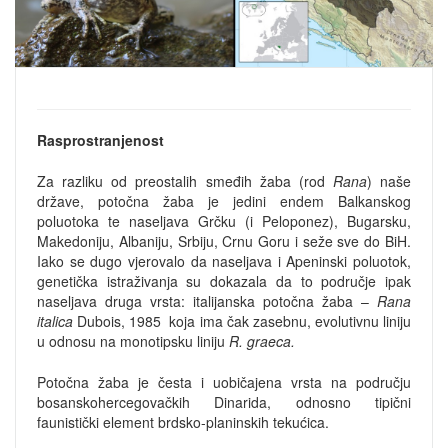
Rasprostranjenost
Za razliku od preostalih smeđih žaba (rod
Rana
) naše
države, potočna žaba je jedini endem Balkanskog
poluotoka te naseljava Grčku (i Peloponez), Bugarsku,
Makedoniju, Albaniju, Srbiju, Crnu Goru i seže sve do BiH.
Iako se dugo vjerovalo da naseljava i Apeninski poluotok,
genetička istraživanja su dokazala da to područje ipak
naseljava druga vrsta: italijanska potočna žaba –
Rana
italica
Dubois, 1985 koja ima čak zasebnu, evolutivnu liniju
u odnosu na monotipsku liniju
R. graeca.
Potočna žaba je česta i uobičajena vrsta na području
bosanskohercegovačkih Dinarida, odnosno tipični
faunistički element brdsko-planinskih tekućica.