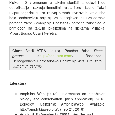
kisikom. S vremenom u takvim staništima dolazi i do
eutrofikacije i razvoja limnofilnih vrsta flore i faune. Takvi
uvijeti pogodni su za razvoj stranih invazivnih vrsta riba
koje predstavljaju prijetnju za punoglavce, ali i za odrasle
potočne žabe. Smanjenje i nestanak potočne žabe već je
primjećen na takvim lokalitetima na rijekama Miljacka,
Vrbas, Bosna, Ugar i Neretva.
Citat:
BHHU-ATRA (2018). Potočna žaba:
Rana
graeca
. <
http://bhhuatra.com
> Bosansko-
Hercegovačko Herpetološko Udruženje Atra. Preuzeto:
<
umetnuti datum
>
Literatura
Amphibia Web (2018). Information on amphibian
biology and conservation. [web application]. 2018.
Berkeley, California: AmphibiaWeb. Available:
http://amphibiaweb.org/. (Feb 21, 2018)
Arnold N. & Ovenden D. (2004). Reptiles and