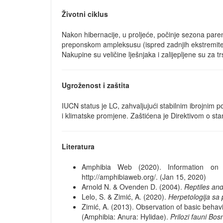
Životni ciklus
Nakon hibernacije, u proljeće, počinje sezona paren
preponskom ampleksusu (ispred zadnjih ekstremitet
Nakupine su veličine lješnjaka i zalijepljene su za 
Ugroženost i zaštita
IUCN status je LC, zahvaljujući stabilnim ibrojnim
i klimatske promjene. Zaštićena je Direktivom o st
Literatura
Amphibia Web (2020). Information on am
http://amphibiaweb.org/. (Jan 15, 2020)
Arnold N. & Ovenden D. (2004).
Reptiles and
Lelo, S. & Zimić, A. (2020).
Herpetologija sa
Zimić, A. (2013). Observation of basic behav
(Amphibia: Anura: Hylidae).
Prilozi fauni Bo