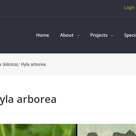
Login
Home
About
Projects
Spec
a (kišnica): Hyla arborea
Hyla arborea