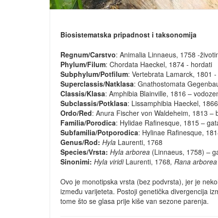
Biosistematska pripadnost i taksonomija
Regnum/Carstvo
: Animalia Linnaeus, 1758 -životi
Phylum/Filum
: Chordata Haeckel, 1874 - hordati
Subphylum/Potfilum
: Vertebrata Lamarck, 1801 -
Superclassis/Natklasa
: Gnathostomata Gegenbaur,
Classis/Klasa
: Amphibia Blainville, 1816 – vodoze
Subclassis/Potklasa
: Lissamphibia Haeckel, 1866
Ordo/Red
: Anura Fischer von Waldeheim, 1813 – 
Familia/Porodica
: Hylidae Rafinesque, 1815 – gat
Subfamilia/Potporodica
: Hylinae Rafinesque, 18
Genus/Rod:
Hyla
Laurenti, 1768
Species/Vrsta:
Hyla arborea
(Linnaeus, 1758)
–
g
Sinonimi:
Hyla viridi
Laurenti, 1768
, Rana arbore
Ovo je monotipska vrsta (bez podvrsta), jer je neko
između varijeteta. Postoji genetička divergencija iz
tome što se glasa prije kiše van sezone parenja.