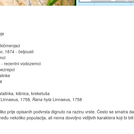
nje
 kičmenjaci
 1874 - čeljousti
mci
 - recentni vodozemci
bezrepci
alinke
14
atalinka, kišnica, kreketuša
a
Linnaeus, 1758
, Rana hyla
Linnaeus, 1758
liko prije opisanih podvrsta dignuto na razinu vrste. Često se smatra 
među nekoliko populacija, ali nema dovoljno vidljivih karaktera koji bi b