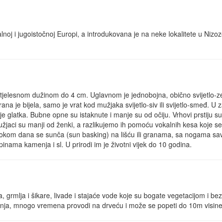
noj i jugoistočnoj Europi, a introdukovana je na neke lokalitete u Nizoze
 tjelesnom dužinom do 4 cm. Uglavnom je jednobojna, obično svijetlo-z
ana je bijela, samo je vrat kod mužjaka svijetlo-siv ili svijetlo-smeđ. U
m je glatka. Bubne opne su istaknute i manje su od očiju. Vrhovi prstiju s
užjaci su manji od ženki, a razlikujemo ih pomoću vokalnih kesa koje 
. Tokom dana se sunča (sun basking) na lišću ili granama, sa nogama savi
inama kamenja i sl. U prirodi im je životni vijek do 10 godina.
grmlja i šikare, livade i stajaće vode koje su bogate vegetacijom i bez 
nja, mnogo vremena provodi na drveću i može se popeti do 10m visine