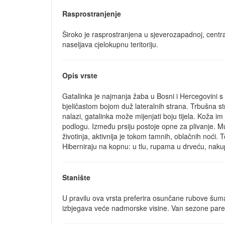
Rasprostranjenje
Široko je rasprostranjena u sjeverozapadnoj, central
naseljava cjelokupnu teritoriju.
Opis vrste
Gatalinka je najmanja žaba u Bosni i Hercegovini s
bjeličastom bojom duž lateralnih strana. Trbušna str
nalazi, gatalinka može mijenjati boju tijela. Koža i
podlogu. Između prsiju postoje opne za plivanje. M
životinja, aktivnija je tokom tamnih, oblačnih noći
Hiberniraju na kopnu: u tlu, rupama u drveću, nakup
Stanište
U pravilu ova vrsta preferira osunčane rubove šuma, 
izbjegava veće nadmorske visine. Van sezone pare