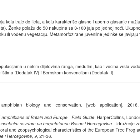
ja koja traje do ljeta, a koju karakteriše glasno i uporno glasanje mu
a). Ženke polažu do 50 nakupina sa 3-100 jaja po jednoj noći. Ukupno 
trsku ili vodenu vegetaciju. Metamorfozirane juvenilne jedinke se javlja
 populacijama u nekim dijelovima ranga, međutim, kao i većina vrsta vo
aništima (Dodatak IV) i Bernskom konvencijom (Dodatak II).
phibian biology and conservation. [web application]. 2018. B
 amphibians of Britain and Europe - Field Guide
. HarperCollins, Londo
 posebnim osvrtom na herpetofaunu Bosne i Hercegovine
. Udruženje za 
ioral and zoopsychological characteristics of the European Tree Frog ad
sne i Hercegovine
,
9
, 21-36.