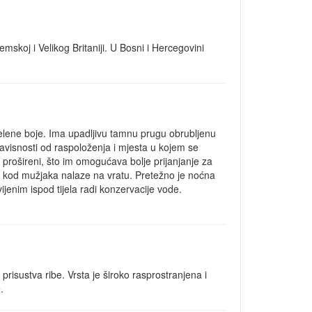
mskoj i Velikog Britaniji. U Bosni i Hercegovini
elene boje. Ima upadljivu tamnu prugu obrubljenu
 zavisnosti od raspoloženja i mjesta u kojem se
u prošireni, što im omogućava bolje prijanjanje za
se kod mužjaka nalaze na vratu. Pretežno je noćna
jenim ispod tijela radi konzervacije vode.
prisustva ribe. Vrsta je široko rasprostranjena i
.