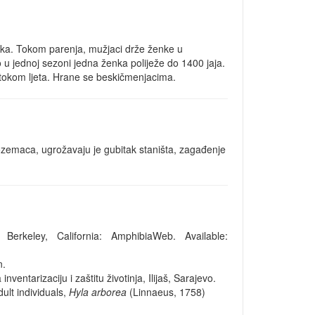
žjaka. Tokom parenja, mužjaci drže ženke u
u jednoj sezoni jedna ženka poliježe do 1400 jaja.
ju tokom ljeta. Hrane se beskičmenjacima.
dozemaca, ugrožavaju je gubitak staništa, zagađenje
erkeley, California: AmphibiaWeb. Available:
n.
inventarizaciju i zaštitu životinja, Ilijaš, Sarajevo.
ult individuals,
Hyla arborea
(Linnaeus, 1758)